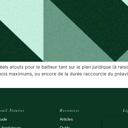
els atouts pour le bailleur tant sur le plan juridique (à rais
is maximums, ou encore de la durée raccourcie du préavis d
euil Notaires
Ressources
Lé
tude
Articles
Me
 fondateurs
Outils
Pol