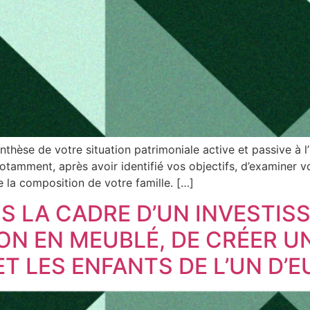
ynthèse de votre situation patrimoniale active et passive à
 notamment, après avoir identifié vos objectifs, d’examiner v
e la composition de votre famille. […]
NS LA CADRE D’UN INVESTI
ON EN MEUBLÉ, DE CRÉER U
T LES ENFANTS DE L’UN D’E