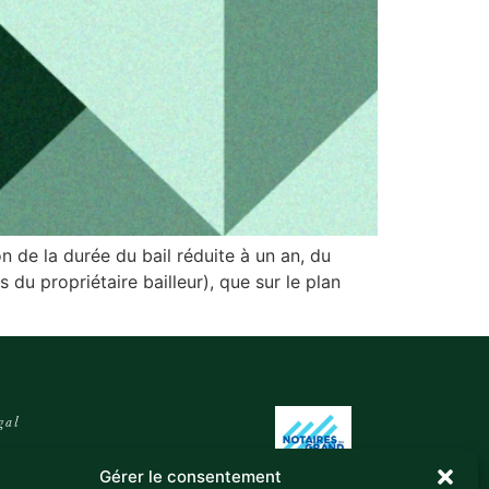
on de la durée du bail réduite à un an, du
u propriétaire bailleur), que sur le plan
gal
ntions légales
Gérer le consentement
itique de confidentialité