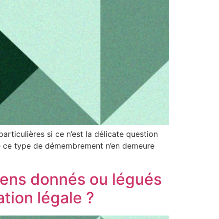
rticulières si ce n’est la délicate question
trine ce type de démembrement n’en demeure
 biens donnés ou légués
ation légale ?