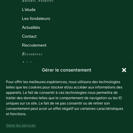
Auteuil Notaires
L’étude
Les fondateurs
Actualités
Contact
Recrutement
Ressources
Articles
Gérer le consentement
Outils
Tarifs
Pour offrir les meilleures expériences, nous utilisons des technologies
telles que les cookies pour stocker et/ou accéder aux informations des
Espace client
appareils. Le fait de consentir à ces technologies nous permettra de
traiter des données telles que le comportement de navigation ou les ID
Data room
uniques sur ce site. Le fait de ne pas consentir ou de retirer son
Légal
consentement peut avoir un effet négatif sur certaines caractéristiques
et fonctions.
Mentions légales
Politique de confidentialité
Gérer les services